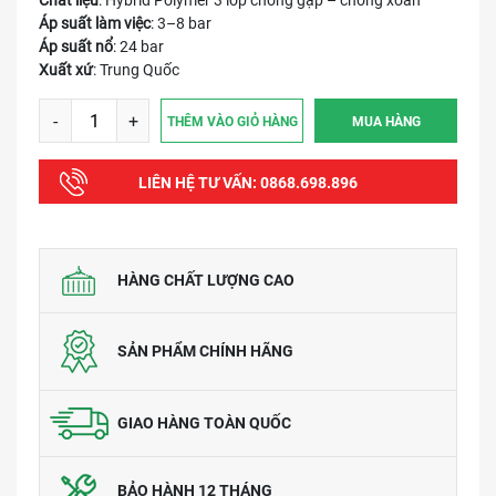
Chất liệu
: Hybrid Polymer 3 lớp chống gập – chống xoắn
Áp suất làm việc
: 3–8 bar
Áp suất nổ
: 24 bar
Xuất xứ
: Trung Quốc
-
+
THÊM VÀO GIỎ HÀNG
MUA HÀNG
LIÊN HỆ TƯ VẤN:
0868.698.896
HÀNG CHẤT LƯỢNG CAO
SẢN PHẨM CHÍNH HÃNG
GIAO HÀNG TOÀN QUỐC
BẢO HÀNH 12 THÁNG