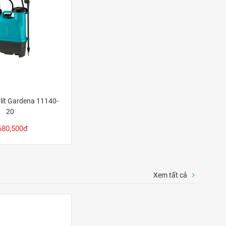
 lít Gardena 11140-
20
680,500đ
Xem tất cả