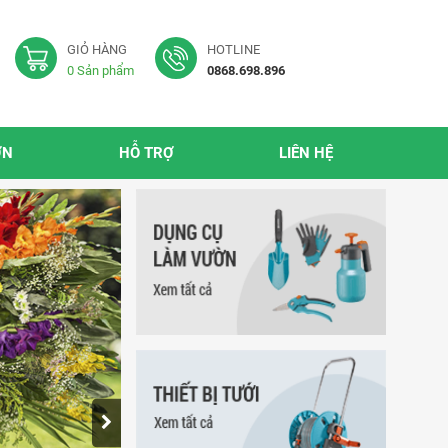
GIỎ HÀNG
HOTLINE
0
Sản phẩm
0868.698.896
ỜN
HỖ TRỢ
LIÊN HỆ