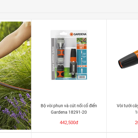
Bộ vòi phun và cút nối cổ điển
Vòi tưới c
Gardena 18291-20
1
442,500đ
2