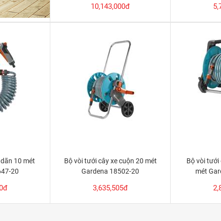
10,143,000đ
5,
o dãn 10 mét
Bộ vòi tưới cây xe cuộn 20 mét
Bộ vòi tưới
647-20
Gardena 18502-20
mét Gar
00đ
3,635,505đ
2,