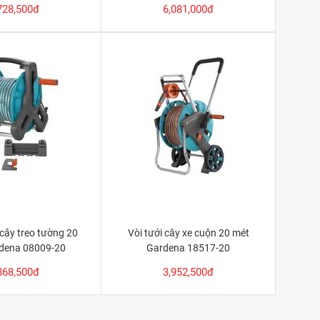
728,500đ
6,081,000đ
 cây treo tường 20
Vòi tưới cây xe cuộn 20 mét
dena 08009-20
Gardena 18517-20
868,500đ
3,952,500đ