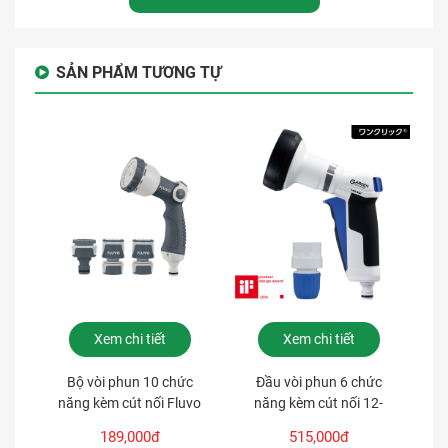
SẢN PHẨM TƯƠNG TỰ
Xem chi tiết
Xem chi tiết
Bộ vòi phun 10 chức
Đầu vòi phun 6 chức
năng kèm cút nối Fluvo
năng kèm cút nối 12-
FVSP10
15mm Takagi Pro Grip
189,000đ
515,000đ
Garden QG1113FJ