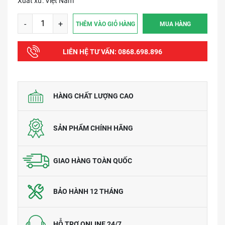
Xuất xứ: Việt Nam
-
+
THÊM VÀO GIỎ HÀNG
MUA HÀNG
LIÊN HỆ TƯ VẤN:
0868.698.896
HÀNG CHẤT LƯỢNG CAO
SẢN PHẨM CHÍNH HÃNG
GIAO HÀNG TOÀN QUỐC
BẢO HÀNH 12 THÁNG
HỖ TRỢ ONLINE 24/7