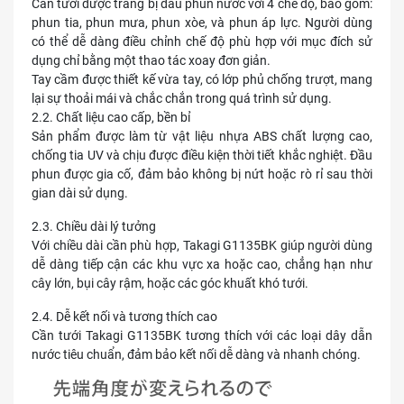
Cần tưới được trang bị đầu phun nước với 4 chế độ, bao gồm:
phun tia, phun mưa, phun xòe, và phun áp lực. Người dùng
có thể dễ dàng điều chỉnh chế độ phù hợp với mục đích sử
dụng chỉ bằng một thao tác xoay đơn giản.
Tay cầm được thiết kế vừa tay, có lớp phủ chống trượt, mang
lại sự thoải mái và chắc chắn trong quá trình sử dụng.
2.2. Chất liệu cao cấp, bền bỉ
Sản phẩm được làm từ vật liệu nhựa ABS chất lượng cao,
chống tia UV và chịu được điều kiện thời tiết khắc nghiệt. Đầu
phun được gia cố, đảm bảo không bị nứt hoặc rò rỉ sau thời
gian dài sử dụng.
2.3. Chiều dài lý tưởng
Với chiều dài cần phù hợp, Takagi G1135BK giúp người dùng
dễ dàng tiếp cận các khu vực xa hoặc cao, chẳng hạn như
cây lớn, bụi cây rậm, hoặc các góc khuất khó tưới.
2.4. Dễ kết nối và tương thích cao
Cần tưới Takagi G1135BK tương thích với các loại dây dẫn
nước tiêu chuẩn, đảm bảo kết nối dễ dàng và nhanh chóng.