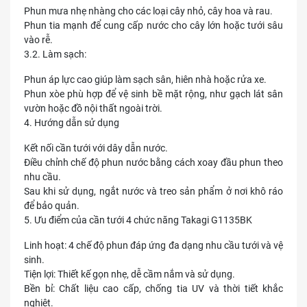
Phun mưa nhẹ nhàng cho các loại cây nhỏ, cây hoa và rau.
Phun tia mạnh để cung cấp nước cho cây lớn hoặc tưới sâu
vào rễ.
3.2. Làm sạch:
Phun áp lực cao giúp làm sạch sân, hiên nhà hoặc rửa xe.
Phun xòe phù hợp để vệ sinh bề mặt rộng, như gạch lát sân
vườn hoặc đồ nội thất ngoài trời.
4. Hướng dẫn sử dụng
Kết nối cần tưới với dây dẫn nước.
Điều chỉnh chế độ phun nước bằng cách xoay đầu phun theo
nhu cầu.
Sau khi sử dụng, ngắt nước và treo sản phẩm ở nơi khô ráo
để bảo quản.
5. Ưu điểm của cần tưới 4 chức năng Takagi G1135BK
Linh hoạt: 4 chế độ phun đáp ứng đa dạng nhu cầu tưới và vệ
sinh.
Tiện lợi: Thiết kế gọn nhẹ, dễ cầm nắm và sử dụng.
Bền bỉ: Chất liệu cao cấp, chống tia UV và thời tiết khắc
nghiệt.