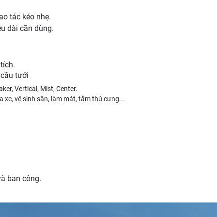
ao tác kéo nhẹ.
ều dài cần dùng.
tích.
cầu tưới
ker, Vertical, Mist, Center.
a xe, vệ sinh sân, làm mát, tắm thú cưng...
và ban công.