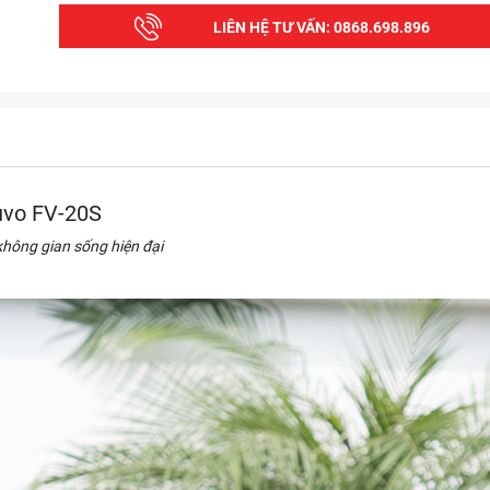
LIÊN HỆ TƯ VẤN:
0868.698.896
luvo FV-20S
không gian sống hiện đại