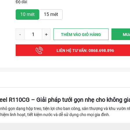
Độ dài
10 mét
15 mét
-
+
THÊM VÀO GIỎ HÀNG
MU
LIÊN HỆ TƯ VẤN:
0868.698.896
eel R110CG – Giải pháp tưới gọn nhẹ cho không gi
 nhỏ gọn dạng hộp treo, tiện lợi cho ban công, sân thượng và khu vườn n
hiệm linh hoạt, tiết kiệm nước và dễ sử dụng cho mọi gia đình.