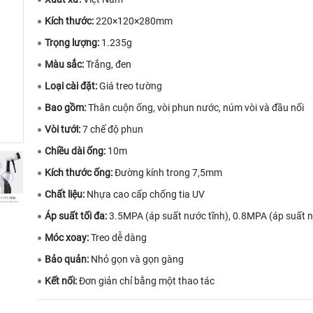
Kích thước:
220×120×280mm
Trọng lượng:
1.235g
Màu sắc:
Trắng, đen
Loại cài đặt:
Giá treo tường
Bao gồm:
Thân cuộn ống, vòi phun nước, núm vòi và đầu nối
Vòi tưới:
7 chế độ phun
Chiều dài ống:
10m
Kích thước ống:
Đường kính trong 7,5mm
Chất liệu:
Nhựa cao cấp chống tia UV
Áp suất tối đa:
3.5MPA (áp suất nước tĩnh), 0.8MPA (áp suất 
Móc xoay:
Treo dễ dàng
Bảo quản:
Nhỏ gọn và gọn gàng
Kết nối:
Đơn giản chỉ bằng một thao tác