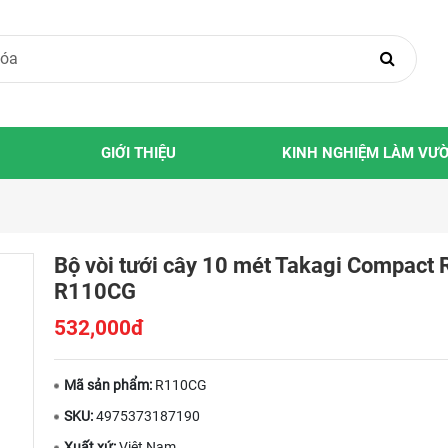
GIỚI THIỆU
KINH NGHIỆM LÀM VƯ
Bộ vòi tưới cây 10 mét Takagi Compact 
R110CG
532,000đ
Mã sản phẩm:
R110CG
SKU:
4975373187190
Xuất xứ:
Việt Nam